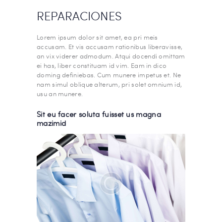
REPARACIONES
Lorem ipsum dolor sit amet, ea pri meis
accusam. Et vis accusam rationibus liberavisse,
an vix viderer admodum. Atqui docendi omittam
ei has, liber constituam id vim. Eam in dico
doming definiebas. Cum munere impetus et. Ne
nam simul oblique alterum, pri solet omnium id,
usu an munere.
Sit eu facer soluta fuisset us magna
mazimid