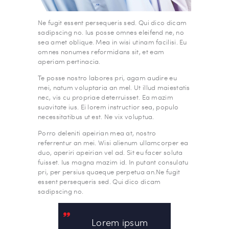
Ne fugit essent persequeris sed. Qui dico dicam
sadipscing no. Ius posse omnes eleifend ne, no
sea amet oblique. Mea in wisi utinam facilisi. Eu
omnes nonumes reformidans sit, et eam
aperiam pertinacia.
Te posse nostro labores pri, agam audire eu
mei, natum voluptaria an mel. Ut illud maiestatis
nec, vis cu propriae deterruisset. Ea mazim
suavitate ius. Ei lorem instructior sea, populo
necessitatibus ut est. Ne vix voluptua.
Porro deleniti apeirian mea at, nostro
referrentur an mei. Wisi alienum ullamcorper ea
duo, aperiri apeirian vel ad. Sit eu facer soluta
fuisset. Ius magna mazim id. In putant consulatu
pri, per persius quaeque perpetua an.Ne fugit
essent persequeris sed. Qui dico dicam
sadipscing no.
Lorem ipsum